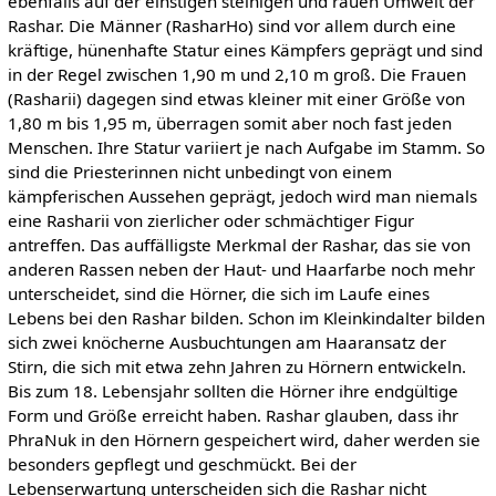
ebenfalls auf der einstigen steinigen und rauen Umwelt der
Rashar. Die Männer (RasharHo) sind vor allem durch eine
kräftige, hünenhafte Statur eines Kämpfers geprägt und sind
in der Regel zwischen 1,90 m und 2,10 m groß. Die Frauen
(Rasharii) dagegen sind etwas kleiner mit einer Größe von
1,80 m bis 1,95 m, überragen somit aber noch fast jeden
Menschen. Ihre Statur variiert je nach Aufgabe im Stamm. So
sind die Priesterinnen nicht unbedingt von einem
kämpferischen Aussehen geprägt, jedoch wird man niemals
eine Rasharii von zierlicher oder schmächtiger Figur
antreffen. Das auffälligste Merkmal der Rashar, das sie von
anderen Rassen neben der Haut- und Haarfarbe noch mehr
unterscheidet, sind die Hörner, die sich im Laufe eines
Lebens bei den Rashar bilden. Schon im Kleinkindalter bilden
sich zwei knöcherne Ausbuchtungen am Haaransatz der
Stirn, die sich mit etwa zehn Jahren zu Hörnern entwickeln.
Bis zum 18. Lebensjahr sollten die Hörner ihre endgültige
Form und Größe erreicht haben. Rashar glauben, dass ihr
PhraNuk in den Hörnern gespeichert wird, daher werden sie
besonders gepflegt und geschmückt. Bei der
Lebenserwartung unterscheiden sich die Rashar nicht