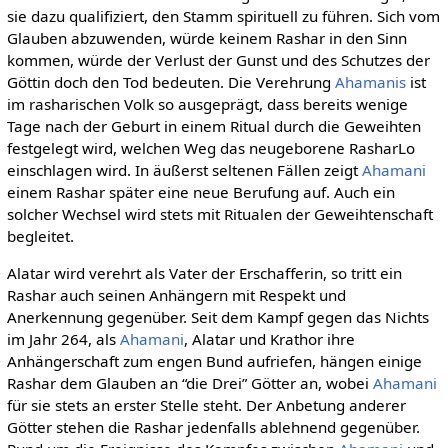
sie dazu qualifiziert, den Stamm spirituell zu führen. Sich vom
Glauben abzuwenden, würde keinem Rashar in den Sinn
kommen, würde der Verlust der Gunst und des Schutzes der
Göttin doch den Tod bedeuten. Die Verehrung
Ahamanis
ist
im rasharischen Volk so ausgeprägt, dass bereits wenige
Tage nach der Geburt in einem Ritual durch die Geweihten
festgelegt wird, welchen Weg das neugeborene RasharLo
einschlagen wird. In äußerst seltenen Fällen zeigt
Ahamani
einem Rashar später eine neue Berufung auf. Auch ein
solcher Wechsel wird stets mit Ritualen der Geweihtenschaft
begleitet.
Alatar wird verehrt als Vater der Erschafferin, so tritt ein
Rashar auch seinen Anhängern mit Respekt und
Anerkennung gegenüber. Seit dem Kampf gegen das Nichts
im Jahr 264, als
Ahamani
, Alatar und Krathor ihre
Anhängerschaft zum engen Bund aufriefen, hängen einige
Rashar dem Glauben an “die Drei” Götter an, wobei
Ahamani
für sie stets an erster Stelle steht. Der Anbetung anderer
Götter stehen die Rashar jedenfalls ablehnend gegenüber.