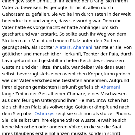
einen gewissen Unmut. In ihr keimte der Drang, sich ihrem
Vater zu beweisen. Es genügte ihr nicht, allein durch
Gehorsam zu gefallen. Sie wollte ihn durch Taten in der Welt
beeindrucken und zeigen, dass sie würdig war. Denn ihr
Vater hatte es vorgemacht: er hatte Anhänger um sich
geschart und war erstarkt. So sollte auch ihr Weg von dem
Streben nach Macht und einem Platz unter den Göttern
geprägt sein, als Tochter
Alatars
.
Ahamani
nannte er sie, von
göttlicher und menschlicher Herkunft, Tochter der Paia, durch
Lava geformt und gestählt im tiefen Reich des schwarzen
Gesteins und der Hitze. Ihr Leib, wandelbar wie das Feuer
selbst, bevorzugt stets einen weiblichen Körper, kann jedoch
wie der Vater verschiedene Gestalten annehmen. Aufgrund
ihrer eigenen gemischten Herkunft gefiel sich
Ahamani
lange Zeit in der Gestalt einer Chimäre, eines Mischwesen
aus dem feurigen Untergrund ihrer Heimat. Inzwischen hat
sie sich ihren Platz als vollwertige Göttin erkämpft und nach
dem Sieg über
Oshraxys
zeigt sie sich nun als stolzer Phönix.
Sie, die selbst um ihre eigene Stärke wusste, erwählte sich
keine Menschen oder anderen Völker, in die sie die Saat
ihres Glaubens erst einpflanzen musste, sondern schritt