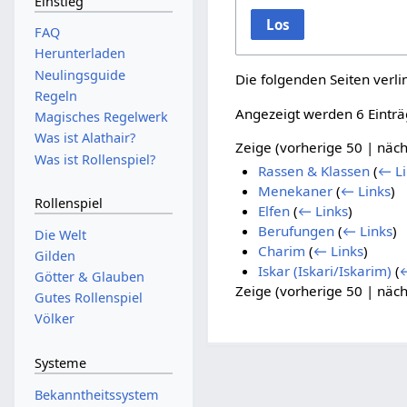
Einstieg
Los
FAQ
Herunterladen
Neulingsguide
Die folgenden Seiten verl
Regeln
Angezeigt werden 6 Einträ
Magisches Regelwerk
Was ist Alathair?
Zeige (
vorherige 50
|
näch
Was ist Rollenspiel?
Rassen & Klassen
(
← Li
Menekaner
(
← Links
)
Rollenspiel
Elfen
(
← Links
)
Berufungen
(
← Links
)
Die Welt
Charim
(
← Links
)
Gilden
Iskar (Iskari/Iskarim)
(
←
Götter & Glauben
Zeige (
vorherige 50
|
näch
Gutes Rollenspiel
Völker
Systeme
Bekanntheitssystem