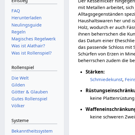
Einstieg
Der Kesselflicker hingegen
mit Metallen arbeitet, sich
FAQ
Alltagsgegenständen spezial
Herunterladen
Haushaltswaren her und i
Neulingsguide
Holz, wodurch er auch Fäss
Regeln
ihnen beherrschen die Kun
Magisches Regelwerk
das Datum einer Eheschließ
Was ist Alathair?
das passende Schloss mit S
Was ist Rollenspiel?
Schürfen von Erzen in Min
beherrschen zudem die be
Rollenspiel
Stärken:
Die Welt
Schmiedekunst
,
Fein
Gilden
Rüstungseinschränk
Götter & Glauben
keine Plattenrüstung
Gutes Rollenspiel
Völker
Waffeneinschränkun
keine schweren Zwe
Systeme
Bekanntheitssystem