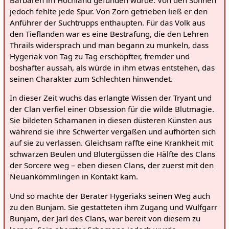
Barbaren im Hochland gefunden wurde. Von den Söhnen
jedoch fehlte jede Spur. Von Zorn getrieben ließ er den
Anführer der Suchtrupps enthaupten. Für das Volk aus
den Tieflanden war es eine Bestrafung, die den Lehren
Thrails widersprach und man begann zu munkeln, dass
Hygeriak von Tag zu Tag erschöpfter, fremder und
boshafter aussah, als würde in ihm etwas entstehen, das
seinen Charakter zum Schlechten hinwendet.
In dieser Zeit wuchs das erlangte Wissen der Tryant und
der Clan verfiel einer Obsession für die wilde Blutmagie.
Sie bildeten Schamanen in diesen düsteren Künsten aus
während sie ihre Schwerter vergaßen und aufhörten sich
auf sie zu verlassen. Gleichsam raffte eine Krankheit mit
schwarzen Beulen und Blutergüssen die Hälfte des Clans
der Sorcere weg – eben diesen Clans, der zuerst mit den
Neuankömmlingen in Kontakt kam.
Und so machte der Berater Hygeriaks seinen Weg auch
zu den Bunjam. Sie gestatteten ihm Zugang und Wulfgarr
Bunjam, der Jarl des Clans, war bereit von diesem zu