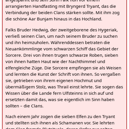
arrangierten Handfasting mit Bryngerd Tryant, das die
Verbindung der beiden Clans stärken sollte. Mit ihm zog
die schöne Aar Bunjam hinaus in das Hochland.
Falks Bruder Hedwig, der zweitgeborene des Hygeriak,
verließ seinen Clan, um nach seinem Bruder zu suchen
und ihn heimzuholen. Währenddessen betraten die
Neuankömmlinge vom schwarzen Schiff das Gebiet der
Sorcere. Drei von ihnen trugen schwarze Roben, sieben
von ihnen hatten Haut wie der Nachthimmel und
elfengleiche Züge. Die Sorcere empfingen sie als Weisen
und lernten die Kunst der Schrift von ihnen. So vergaßen
sie, getrieben von ihrem eigenen Hochmut und
übermäßigem Stolz, was Thrail einst lehrte. Sie sogen das
Wissen über die Lande fern Ulfsteinns in sich auf und
ersetzten damit das, was sie eigentlich im Sinn haben
sollten – die Clans.
Nach einem Jahr zogen die sieben Elfen zu den Tryant
und stellten sich ihnen als Schamanen vor. Sie lehrten
dem Clan fremde Blutrituale, deren Opfer nur selten