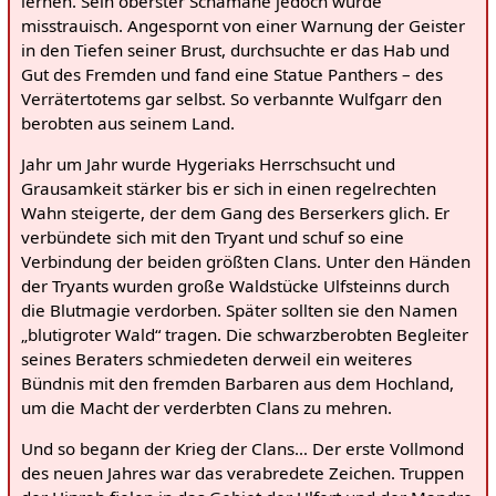
lernen. Sein oberster Schamane jedoch wurde
misstrauisch. Angespornt von einer Warnung der Geister
in den Tiefen seiner Brust, durchsuchte er das Hab und
Gut des Fremden und fand eine Statue Panthers – des
Verrätertotems gar selbst. So verbannte Wulfgarr den
berobten aus seinem Land.
Jahr um Jahr wurde Hygeriaks Herrschsucht und
Grausamkeit stärker bis er sich in einen regelrechten
Wahn steigerte, der dem Gang des Berserkers glich. Er
verbündete sich mit den Tryant und schuf so eine
Verbindung der beiden größten Clans. Unter den Händen
der Tryants wurden große Waldstücke Ulfsteinns durch
die Blutmagie verdorben. Später sollten sie den Namen
„blutigroter Wald“ tragen. Die schwarzberobten Begleiter
seines Beraters schmiedeten derweil ein weiteres
Bündnis mit den fremden Barbaren aus dem Hochland,
um die Macht der verderbten Clans zu mehren.
Und so begann der Krieg der Clans… Der erste Vollmond
des neuen Jahres war das verabredete Zeichen. Truppen