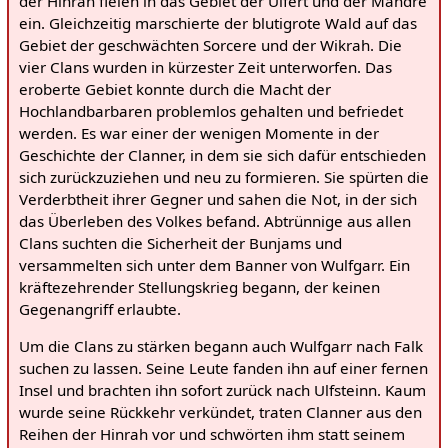
der Hinrah fielen in das Gebiet der Ulfert und der Mandre
ein. Gleichzeitig marschierte der blutigrote Wald auf das
Gebiet der geschwächten Sorcere und der Wikrah. Die
vier Clans wurden in kürzester Zeit unterworfen. Das
eroberte Gebiet konnte durch die Macht der
Hochlandbarbaren problemlos gehalten und befriedet
werden. Es war einer der wenigen Momente in der
Geschichte der Clanner, in dem sie sich dafür entschieden
sich zurückzuziehen und neu zu formieren. Sie spürten die
Verderbtheit ihrer Gegner und sahen die Not, in der sich
das Überleben des Volkes befand. Abtrünnige aus allen
Clans suchten die Sicherheit der Bunjams und
versammelten sich unter dem Banner von Wulfgarr. Ein
kräftezehrender Stellungskrieg begann, der keinen
Gegenangriff erlaubte.
Um die Clans zu stärken begann auch Wulfgarr nach Falk
suchen zu lassen. Seine Leute fanden ihn auf einer fernen
Insel und brachten ihn sofort zurück nach Ulfsteinn. Kaum
wurde seine Rückkehr verkündet, traten Clanner aus den
Reihen der Hinrah vor und schwörten ihm statt seinem