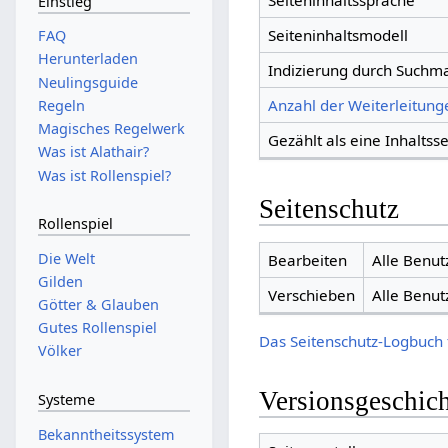
Seiteninhaltssprache
Einstieg
Seiteninhaltsmodell
FAQ
Herunterladen
Indizierung durch Suchm
Neulingsguide
Anzahl der Weiterleitunge
Regeln
Magisches Regelwerk
Gezählt als eine Inhaltsse
Was ist Alathair?
Was ist Rollenspiel?
Seitenschutz
Rollenspiel
Die Welt
Bearbeiten
Alle Benut
Gilden
Verschieben
Alle Benut
Götter & Glauben
Gutes Rollenspiel
Das Seitenschutz-Logbuch 
Völker
Versionsgeschic
Systeme
Bekanntheitssystem