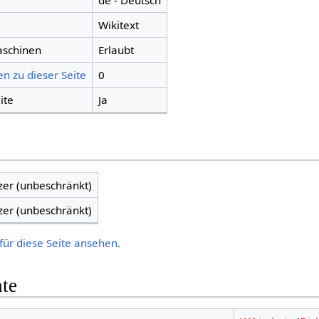
de - Deutsch
Wikitext
aschinen
Erlaubt
n zu dieser Seite
0
ite
Ja
zer (unbeschränkt)
zer (unbeschränkt)
für diese Seite ansehen.
hte