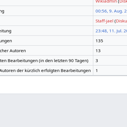
Wikiadmin
(
Dis
ng
00:56, 9. Aug. 
Staff-jael
(
Disku
eitung
23:48, 11. Jul. 
tungen
135
icher Autoren
13
gten Bearbeitungen (in den letzten 90 Tagen)
3
 Autoren der kürzlich erfolgten Bearbeitungen
1