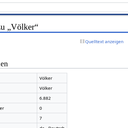
zu „Völker“
Quelltext anzeigen
nen
Völker
Völker
6.882
er
0
7