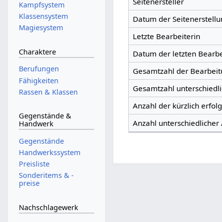
Seitenersteller
Kampfsystem
Klassensystem
Datum der Seitenerstellu
Magiesystem
Letzte Bearbeiterin
Charaktere
Datum der letzten Bearb
Berufungen
Gesamtzahl der Bearbei
Fähigkeiten
Gesamtzahl unterschiedl
Rassen & Klassen
Anzahl der kürzlich erfol
Gegenstände &
Anzahl unterschiedlicher
Handwerk
Gegenstände
Handwerkssystem
Preisliste
Sonderitems & -
preise
Nachschlagewerk