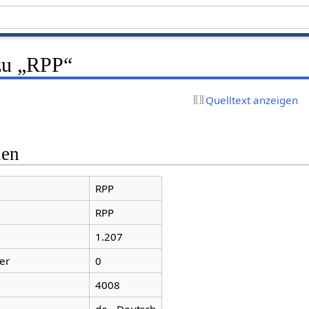
zu „RPP“
Quelltext anzeigen
nen
RPP
RPP
1.207
er
0
4008