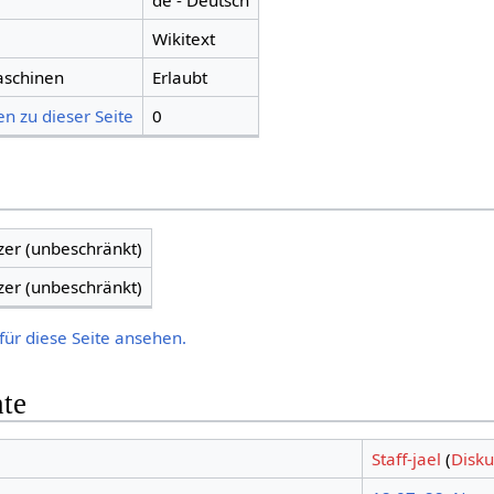
de - Deutsch
Wikitext
aschinen
Erlaubt
n zu dieser Seite
0
zer (unbeschränkt)
zer (unbeschränkt)
für diese Seite ansehen.
hte
Staff-jael
(
Disku