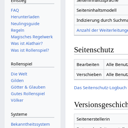
Seiteninhaltssprache
Einstieg
Seiteninhaltsmodell
FAQ
Herunterladen
Indizierung durch Suchm
Neulingsguide
Anzahl der Weiterleitunge
Regeln
Magisches Regelwerk
Was ist Alathair?
Seitenschutz
Was ist Rollenspiel?
Rollenspiel
Bearbeiten
Alle Benut
Die Welt
Verschieben
Alle Benut
Gilden
Götter & Glauben
Das Seitenschutz-Logbuch 
Gutes Rollenspiel
Völker
Versionsgeschic
Systeme
Seitenerstellerin
Bekanntheitssystem