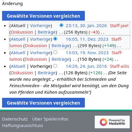
Änderung
Aktuell
Vorherige
23:13, 30. Jan. 2026
Staff-jael
Diskussion
Beiträge
256 Bytes
−43
3
K
Aktuell
Vorherige
16:05, 11. Dez. 2023
Staff-
0
e
lumos
Diskussion
Beiträge
299 Bytes
+149
.
1
i
K
Aktuell
Vorherige
13:03, 19. Nov. 2023
Staff-
J
1
n
e
lumos
Diskussion
Beiträge
150 Bytes
+24
a
.
1
e
i
K
Aktuell
Vorherige
14:29, 24. Jun. 2016
Staff-ailis
n
D
9
B
n
e
Diskussion
Beiträge
126 Bytes
+126
Die Seite
u
e
.
2
e
e
i
wurde neu angelegt: „- erhältlich bei Schmieden und
a
z
N
4
a
B
n
Feinschmieden - die Mistgabel wird benötigt, um den Dung
r
e
o
.
r
e
e
von Pferden und Kühen aufzusammeln“
2
m
v
J
b
a
B
0
b
e
u
e
r
e
2
e
m
n
i
b
a
6
r
b
i
t
e
r
Datenschutz
Über Spielerinfos
2
e
2
u
i
b
Haftungsausschluss
0
r
0
n
t
e