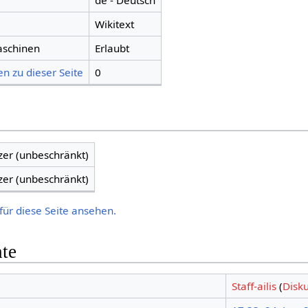
de - Deutsch
Wikitext
aschinen
Erlaubt
n zu dieser Seite
0
zer (unbeschränkt)
zer (unbeschränkt)
für diese Seite ansehen.
hte
Staff-ailis
(
Disk