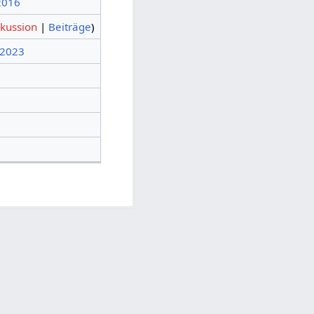
 2016
skussion
|
Beiträge
)
 2023