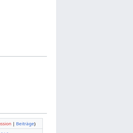
ussion
|
Beiträge
)