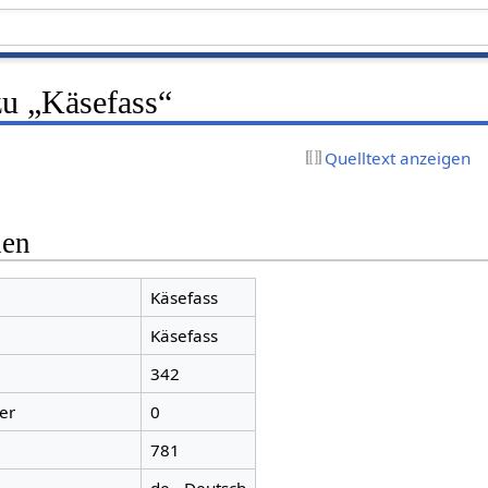
zu „Käsefass“
Quelltext anzeigen
nen
Käsefass
Käsefass
342
er
0
781