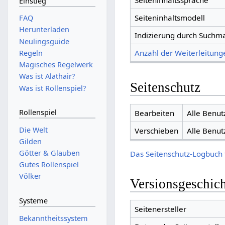
Seiteninhaltssprache
Einstieg
Seiteninhaltsmodell
FAQ
Herunterladen
Indizierung durch Suchm
Neulingsguide
Anzahl der Weiterleitunge
Regeln
Magisches Regelwerk
Was ist Alathair?
Seitenschutz
Was ist Rollenspiel?
Rollenspiel
Bearbeiten
Alle Benut
Die Welt
Verschieben
Alle Benut
Gilden
Götter & Glauben
Das Seitenschutz-Logbuch 
Gutes Rollenspiel
Völker
Versionsgeschic
Systeme
Seitenersteller
Bekanntheitssystem