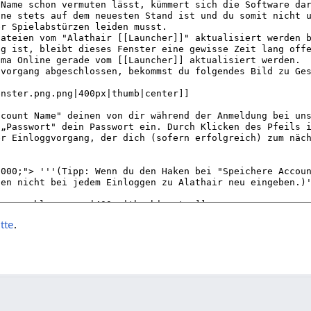
itte
.