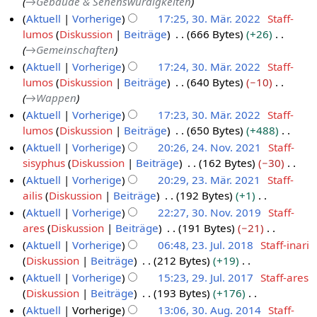
f
→
Gebäude & Sehenswürdigkeiten
e
m
u
i
b
a
n
B
s
n
a
n
Aktuell
Vorherige
17:25, 30. Mär. 2022
Staff-
m
n
t
e
r
g
e
u
e
s
f
lumos
Diskussion
Beiträge
666 Bytes
+26
e
g
u
i
b
a
n
B
s
a
→
Gemeinschaften
n
s
n
t
e
r
g
e
u
s
f
Aktuell
Vorherige
17:24, 30. Mär. 2022
Staff-
z
g
u
i
b
a
n
s
a
lumos
Diskussion
Beiträge
640 Bytes
−10
u
s
n
t
e
r
g
u
s
→
Wappen
s
z
g
u
i
b
n
s
Aktuell
Vorherige
17:23, 30. Mär. 2022
Staff-
a
u
s
n
t
e
g
u
lumos
Diskussion
Beiträge
650 Bytes
+488
m
s
z
g
u
i
n
K
Aktuell
Vorherige
20:26, 24. Nov. 2021
Staff-
m
a
u
s
n
t
g
e
sisyphus
Diskussion
Beiträge
162 Bytes
−30
e
2
m
s
z
g
u
i
K
n
Aktuell
Vorherige
20:29, 23. Mär. 2021
Staff-
4
m
a
u
s
n
n
e
f
ailis
Diskussion
Beiträge
192 Bytes
+1
e
.
2
m
s
z
g
e
i
a
K
n
Aktuell
Vorherige
22:27, 30. Nov. 2019
Staff-
N
3
m
a
u
s
B
n
s
e
f
ares
Diskussion
Beiträge
191 Bytes
−21
e
o
.
3
m
s
z
e
e
s
i
a
K
n
Aktuell
Vorherige
06:48, 23. Jul. 2018
Staff-inari
v
M
0
m
a
u
a
B
u
n
s
e
f
Diskussion
Beiträge
212 Bytes
+19
e
e
ä
.
2
m
s
r
e
n
e
s
i
a
K
n
Aktuell
Vorherige
15:23, 29. Jul. 2017
Staff-ares
m
r
N
3
m
a
b
a
g
B
u
n
s
e
f
Diskussion
Beiträge
193 Bytes
+176
e
b
z
o
.
2
m
e
r
e
n
e
s
i
a
K
n
Aktuell
Vorherige
13:06, 30. Aug. 2014
Staff-
e
2
v
J
9
m
i