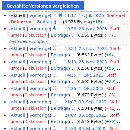
Aktuell
Vorherige
11:17, 12. Jul. 2026
Staff-jael
Diskussion
Beiträge
6.573 Bytes
+18
1
K
Aktuell
Vorherige
10:58, 26. Nov. 2023
Staff-
2
e
lumos
Diskussion
Beiträge
6.555 Bytes
−7
.
2
i
→
Gemeinschaften
J
6
n
Aktuell
Vorherige
15:23, 25. Nov. 2023
Staff-
u
.
e
lumos
Diskussion
Beiträge
6.562 Bytes
+4
2
l
N
B
K
Aktuell
Vorherige
15:19, 25. Nov. 2023
Staff-
5
i
o
e
e
lumos
Diskussion
Beiträge
6.558 Bytes
+56
.
2
v
a
i
K
Aktuell
Vorherige
14:35, 1. Okt. 2023
Staff-
N
0
e
r
n
e
lumos
Diskussion
Beiträge
6.502 Bytes
+29
o
1
2
m
b
e
i
K
Aktuell
Vorherige
14:35, 1. Okt. 2023
Staff-
v
.
6
b
e
B
n
e
lumos
Diskussion
Beiträge
6.473 Bytes
−28
e
O
e
i
e
e
i
K
Aktuell
Vorherige
21:07, 30. Sep. 2023
Staff-
m
k
r
t
a
B
n
e
lumos
Diskussion
Beiträge
6.501 Bytes
−42
b
t
3
2
u
r
e
e
i
K
Aktuell
Vorherige
21:07, 30. Sep. 2023
Staff-
e
o
0
0
n
b
a
B
n
e
lumos
Diskussion
Beiträge
6.543 Bytes
+70
r
b
.
2
g
e
r
e
e
i
K
Aktuell
Vorherige
22:33, 30. Mär. 2022
Staff-
2
e
S
3
s