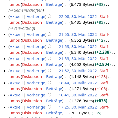
i
b
a
B
n
e
lumos
Diskussion
Beiträge
6.473 Bytes
+38
0
r
e
3
z
t
e
r
e
e
i
→
Gemeinschaften
2
2
p
0
u
u
i
b
a
B
n
Aktuell
Vorherige
22:08, 30. Mär. 2022
Staff-
3
0
t
.
s
n
t
e
r
e
e
lumos
Diskussion
Beiträge
6.435 Bytes
+83
2
e
M
a
g
u
i
b
a
B
→
Verwaltung
m
3
m
ä
s
n
t
e
r
e
Aktuell
Vorherige
21:55, 30. Mär. 2022
Staff-
m
b
r
z
g
u
i
b
a
lumos
Diskussion
Beiträge
6.352 Bytes
+12
e
e
z
u
s
n
t
e
r
K
n
Aktuell
Vorherige
21:53, 30. Mär. 2022
Staff-
r
2
s
z
g
u
i
b
e
f
lumos
Diskussion
Beiträge
6.340 Bytes
+2.288
a
2
0
u
s
n
t
e
i
a
K
Aktuell
Vorherige
21:53, 30. Mär. 2022
Staff-
m
0
2
s
z
g
u
i
n
s
e
lumos
Diskussion
Beiträge
4.052 Bytes
+2.904
m
a
2
2
u
s
n
t
e
s
i
K
e
Aktuell
Vorherige
21:52, 30. Mär. 2022
Staff-
m
3
s
z
g
u
B
u
n
e
n
lumos
Diskussion
Beiträge
1.148 Bytes
−123
m
a
u
s
n
e
n
e
i
f
K
e
Aktuell
Vorherige
18:44, 30. Mär. 2022
Staff-
m
s
z
g
a
g
B
n
a
e
n
lumos
Diskussion
Beiträge
1.271 Bytes
−105
m
a
u
s
r
e
e
s
i
f
K
e
Aktuell
Vorherige
18:41, 30. Mär. 2022
Staff-
m
s
z
b
a
B
s
n
a
e
n
lumos
Diskussion
Beiträge
1.376 Bytes
+675
m
a
u
e
r
e
u
e
s
i
f
K
e
Aktuell
Vorherige
17:25, 30. Mär. 2022
Staff-
m
s
i
b
a
n
B
s
n
a
e
n
lumos
Diskussion
Beiträge
701 Bytes
+35
m
a
t
e
r
g
e
u
e
s
i